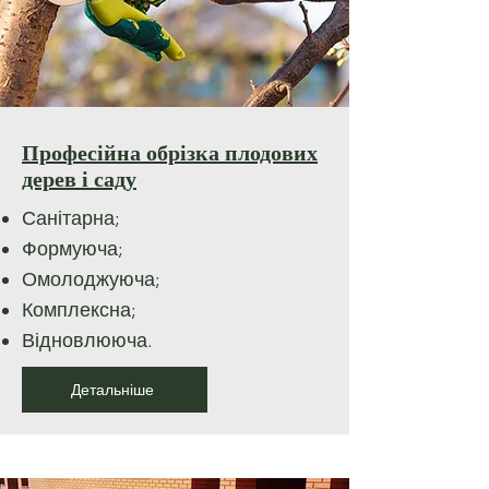
Професійна обрізка плодових
дерев і саду
Санітарна;
Формуюча;
Омолоджуюча;
Комплексна;
Відновлююча.
Детальніше