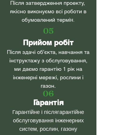
Після затвердження проекту,
якісно виконуємо всі роботи в
обумовлений терм
ін.
05
Прийом робіт
Після здачі об’єкта, навчання та
інструктаж
у з об
слуговування,
ми даємо гарантію 1 рік на
інженерні мережі, рослини і
газон.
06
Гарантія
Гарантійне і післягарантійне
обслуговування інженерних
систем, рослин, газону