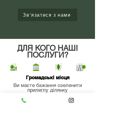
Зв'язатися з нами
ДЛЯ КОГО НАШІ
ПОСЛУГИ?
Громадські місця
Ви маєте бажання озеленити
прилеглу ділянку
Державний замовник
Ви зацікавлені у здачі об'єкта
якісно та в строк
Власник садовго господартва
Ви зацікавлені в вирощуванні
якісний фруктів та доглядом за