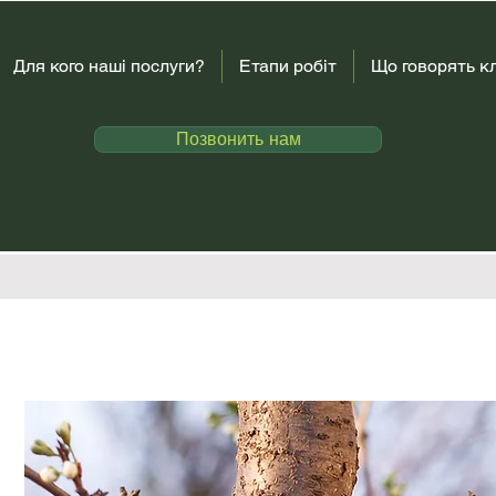
Для кого наші послуги?
Етапи робіт
Що говорять к
Позвонить нам