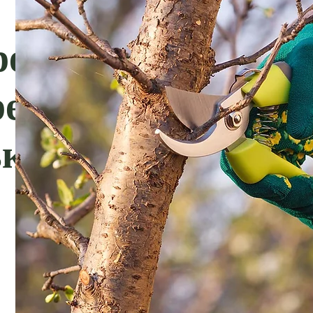
резке
ревьев
ькове