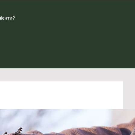
лієнти?