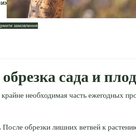
ших
рмити замовлення
 обрезка сада и пло
и крайне необходимая часть ежегодных пр
. После обрезки лишних ветвей к растени